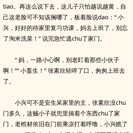
tiao。再这么说下去，这儿子只怕越说越黄，自
己这老脸可不知该搁哪了，板着脸说dao：“ 小
兴，好好的待家里复习功课，妈去上班了，别忘
了淘米洗菜！” 说完急忙逃chu了家门。
“ 妈，一路小心啊，别老盯着那些小伙子
啊！”“ 小畜生！” 张素欣轻啐了口，匆匆上班去
了。
小兴可不是安生呆家里的主，张素欣没chu
门多久，这贼小子就兜里揣着个东西chu了家
门，老棺材依旧在门前乘凉打着呼噜，小兴瞧了