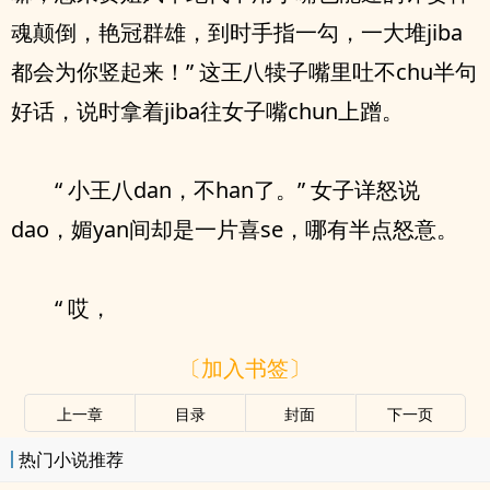
魂颠倒，艳冠群雄，到时手指一勾，一大堆jiba
都会为你竖起来！” 这王八犊子嘴里吐不chu半句
好话，说时拿着jiba往女子嘴chun上蹭。
“ 小王八dan，不han了。” 女子详怒说
dao，媚yan间却是一片喜se，哪有半点怒意。
“ 哎，
〔加入书签〕
上一章
目录
封面
下一页
热门小说推荐