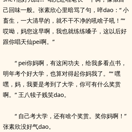
己回味一般。张素欣心里暗骂了句，啐dao：“ 小
畜生，一大清早的，就不干不净的吼啥子吼！”“
哎呦，妈您这早啊，我也就练练嗓子，这以后好
跟你唱天仙pei啊。”
“ pei你妈啊，有这闲功夫，给我多看点书，
明年考个好大学，也算对得起你妈我了。”“ 嘿
嘿，妈，我要是考到了大学，你可有什么奖赏
啊。” 王八犊子贱笑dao。
“ 自己考大学，还有啥个奖赏。奖你妈啊！”
张素欣没好气dao。