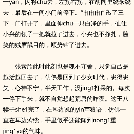
一yan，闪将chu去，左拐右拐，在胡同里绕来绕
去，最后在一间小门前停下。“ 扣扣扣” 敲了三
下，门打开了，里面伸chu一只白净的手，扯住
小兴的领子一把就拉了进去，小兴也不挣扎，脸
笑的贼眉鼠目的，顺势钻了进去。
张素欣此时此刻也是魂不守舍，只觉自己是
越活越回去了，仿佛是回到了少女时代，患得患
失，心神不宁，半天工作，没jing1打采的。每次
一停下手来，就不自觉想起荒唐的昨夜。这王八
犊子she1完了，在耳边说的yin声狼语，仿佛一
直在耳边萦绕，手里似乎还能闻到nong1重
jing1ye的气味。