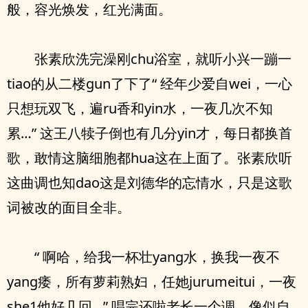
般，容光焕发，红光满面。
张素欣洗完澡刚chu浴室，就听小兴一蹦一
tiao的从二楼gun了下了“ 经年少爱自wei，一心
只想玩双飞，遍ru香和yin水，一夜几次不知
累…” 这王八犊子倒也有几分yin才，每日都换首
歌，敢情这脑细胞都hua这在上面了。张素欣听
这曲调也知dao这是刘德华的忘情水，只是这歌
词被改的面目全非。
“ 啊哈，给我一杯壮yang水，换我一夜不
yang痿，所有萝莉熟妇，任她jurumeitui，一夜
she1他好几回…” 唱完还啦老长一个调，像似自