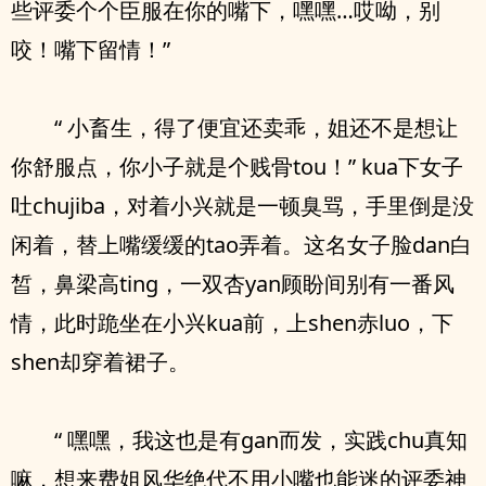
些评委个个臣服在你的嘴下，嘿嘿…哎呦，别
咬！嘴下留情！”
“ 小畜生，得了便宜还卖乖，姐还不是想让
你舒服点，你小子就是个贱骨tou！” kua下女子
吐chujiba，对着小兴就是一顿臭骂，手里倒是没
闲着，替上嘴缓缓的tao弄着。这名女子脸dan白
皙，鼻梁高ting，一双杏yan顾盼间别有一番风
情，此时跪坐在小兴kua前，上shen赤luo，下
shen却穿着裙子。
“ 嘿嘿，我这也是有gan而发，实践chu真知
嘛，想来费姐风华绝代不用小嘴也能迷的评委神