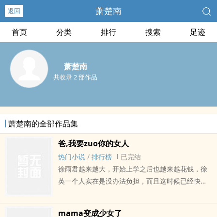
萧楚南
返回
首页
分类
排行
搜索
足迹
萧楚南
共收录 2 部作品
萧楚南的全部作品集
爸,我要zuo你的女人
热门小说
/
排行榜
已完结
徐雨君越来越大，开始上学之后也越来越花钱，徐
英一个人实在是没办法负担，而且这时候已经快三
十岁的徐英也不算年轻了，愿意娶她的人越来越
少，徐英以前看不上眼的男人现在倒反过来瞧不上
mama变成少女了