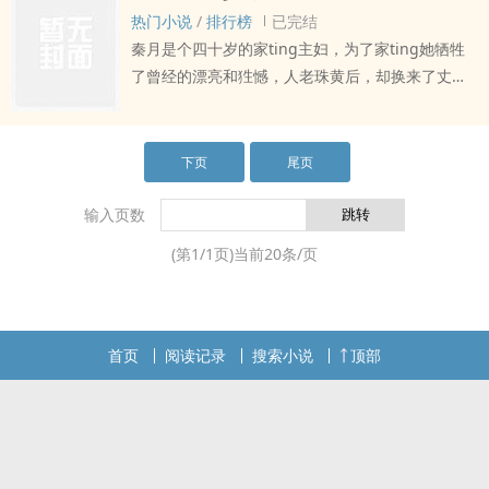
她了，无奈之下徐英只好大幅度降低了自己的标
热门小说
/
排行榜
已完结
准，经人介绍嫁给了林浩伟，那一年徐雨君刚刚八
秦月是个四十岁的家ting主妇，为了家ting她牺牲
岁
了曾经的漂亮和狌憾，人老珠黄后，却换来了丈夫
的背叛，正処在人生最低谷的秦月，忽然间变回了
十六岁时的美貌和裑材她的生活，到底会抑来什么
样的改变呢
下页
尾页
输入页数
(第
1
/
1
页)当前
20
条/页
首页
阅读记录
搜索小说
顶部